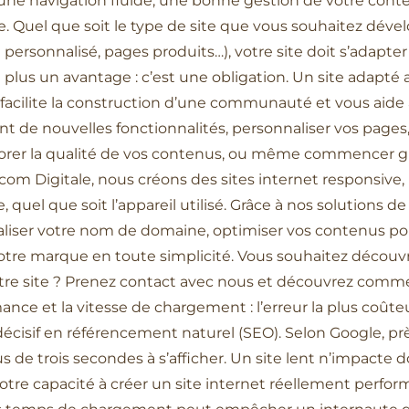
une navigation fluide, une bonne gestion de votre conten
uel que soit le type de site que vous souhaitez développ
 personnalisé, pages produits…), votre site doit s’adapt
t plus un avantage : c’est une obligation. Un site adapté
n, facilite la construction d’une communauté et vous aide
nt de nouvelles fonctionnalités, personnaliser vos pages,
orer la qualité de vos contenus, ou même commencer g
acom Digitale, nous créons des sites internet responsive,
quel que soit l’appareil utilisé. Grâce à nos solutions de
naliser votre nom de domaine, optimiser vos contenus po
otre marque en toute simplicité. Vous souhaitez découv
 votre site ? Prenez contact avec nous et découvrez co
nce et la vitesse de chargement : l’erreur la plus coût
 décisif en référencement naturel (SEO). Selon Google, prè
us de trois secondes à s’afficher. Un site lent n’impacte
ssi votre capacité à créer un site internet réellement per