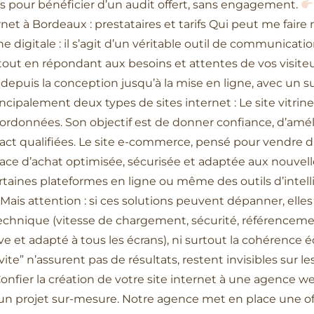
 pour bénéficier d’un audit offert, sans engagement.
ernet à Bordeaux : prestataires et tarifs Qui peut me fair
ne digitale : il s’agit d’un véritable outil de communicat
out en répondant aux besoins et attentes de vos visiteur
depuis la conception jusqu’à la mise en ligne, avec un su
ipalement deux types de sites internet : Le site vitrine
oordonnées. Son objectif est de donner confiance, d’améli
tact qualifiées. Le site e-commerce, pensé pour vendre 
rface d’achat optimisée, sécurisée et adaptée aux nouvel
aines plateformes en ligne ou même des outils d’intelli
Mais attention : si ces solutions peuvent dépanner, elles 
echnique (vitesse de chargement, sécurité, référencemen
e et adapté à tous les écrans), ni surtout la cohérence é
vite” n’assurent pas de résultats, restent invisibles sur 
. Confier la création de votre site internet à une agen
 d’un projet sur-mesure. Notre agence met en place une of