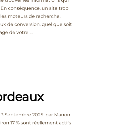
trouver les informations qu’il
x. En conséquence, un site trop
 les moteurs de recherche,
ux de conversion, quel que soit
mage de votre …
NET EFFICACE : LES 4 ERREURS LES PLUS FRÉQUENTES À ÉVITER »
Bordeaux
le 13 Septembre 2025 par Manon
iron 17 % sont réellement actifs