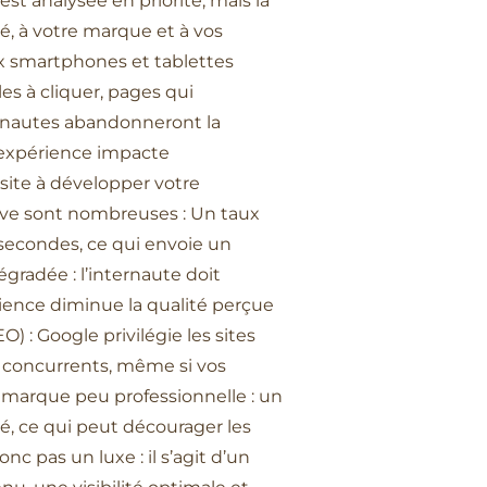
est analysée en priorité, mais la
té, à votre marque et à vos
ux smartphones et tablettes
les à cliquer, pages qui
ernautes abandonneront la
e expérience impacte
 site à développer votre
ve sont nombreuses : Un taux
s secondes, ce qui envoie un
gradée : l’internaute doit
ience diminue la qualité perçue
 : Google privilégie les sites
 concurrents, même si vos
e marque peu professionnelle : un
é, ce qui peut décourager les
c pas un luxe : il s’agit d’un