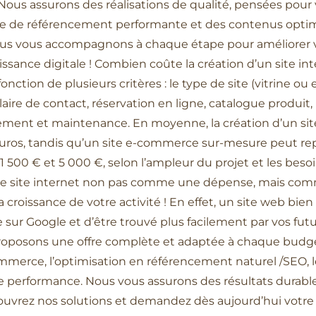
 Nous assurons des réalisations de qualité, pensées pour 
gie de référencement performante et des contenus optim
Nous vous accompagnons à chaque étape pour améliorer votr
issance digitale ! Combien coûte la création d’un site int
fonction de plusieurs critères : le type de site (vitrine 
laire de contact, réservation en ligne, catalogue produit, 
ment et maintenance. En moyenne, la création d’un si
euros, tandis qu’un site e-commerce sur-mesure peut r
500 € et 5 000 €, selon l’ampleur du projet et les besoins
on de site internet non pas comme une dépense, mais co
 et la croissance de votre activité ! En effet, un site web 
 sur Google et d’être trouvé plus facilement par vos futu
posons une offre complète et adaptée à chaque budget.
commerce, l’optimisation en référencement naturel /SEO, l
e performance. Nous vous assurons des résultats durables
ouvrez nos solutions et demandez dès aujourd’hui votre