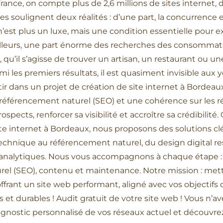
rance, on compte plus de 2,6 millions de sites internet, 
fres soulignent deux réalités : d’une part, la concurrence 
t n’est plus un luxe, mais une condition essentielle pour 
ar ailleurs, une part énorme des recherches des consom
qu’il s’agisse de trouver un artisan, un restaurant ou un
mi les premiers résultats, il est quasiment invisible aux
stir dans un projet de création de site internet à Borde
référencement naturel (SEO) et une cohérence sur les r
spects, renforcer sa visibilité et accroître sa crédibilit
ite internet à Bordeaux, nous proposons des solutions clés
echnique au référencement naturel, du design digital r
 analytiques. Nous vous accompagnons à chaque étape : 
el (SEO), contenu et maintenance. Notre mission : mettr
 offrant un site web performant, aligné avec vos objecti
et durables ! Audit gratuit de votre site web ! Vous n’av
agnostic personnalisé de vos réseaux actuel et découv