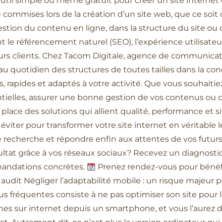
 outil simple ou même gratuit pour créer un site internet e
commises lors de la création d’un site web, que ce soit
stion du contenu en ligne, dans la structure du site ou
e référencement naturel (SEO), l’expérience utilisateur 
urs clients. Chez Tacom Digitale, agence de communicat
quotidien des structures de toutes tailles dans la conc
, rapides et adaptés à votre activité. Que vous souhaiti
entielles, assurer une bonne gestion de vos contenus o
place des solutions qui allient qualité, performance et si
 éviter pour transformer votre site internet en véritable 
de recherche et répondre enfin aux attentes de vos futurs 
ultat grâce à vos réseaux sociaux? Recevez un diagnosti
mandations concrètes.
Prenez rendez-vous pour bénéfic
udit Négliger l’adaptabilité mobile : un risque majeur po
us fréquentes consiste à ne pas optimiser son site pour l
es sur internet depuis un smartphone, et vous l’aurez 