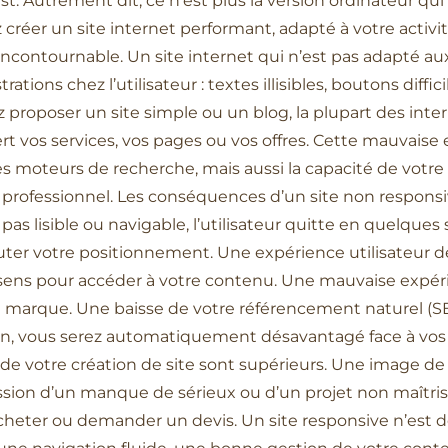
t. Autrement dit, ce n’est plus la version ordinateur qui 
 créer un site internet performant, adapté à votre activi
 incontournable. Un site internet qui n’est pas adapté a
ons chez l’utilisateur : textes illisibles, boutons diffici
proposer un site simple ou un blog, la plupart des int
rt vos services, vos pages ou vos offres. Cette mauvais
les moteurs de recherche, mais aussi la capacité de votre
rofessionnel. Les conséquences d’un site non responsi
t pas lisible ou navigable, l’utilisateur quitte en quelque
huter votre positionnement. Une expérience utilisateur dé
s sens pour accéder à votre contenu. Une mauvaise expér
e marque. Une baisse de votre référencement naturel (SEO)
ion, vous serez automatiquement désavantagé face à vos
é de votre création de site sont supérieurs. Une image d
ssion d’un manque de sérieux ou d’un projet non maîtris
heter ou demander un devis. Un site responsive n’est don