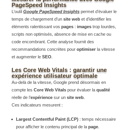
PageSpeed Insights
L’outil
Google PageSpeed Insights
permet d’évaluer le
temps de chargement d’un
site web
et d’identifier les
éléments ralentissant vos
pages
:
images
trop lourdes,
scripts non optimisés, absence de mise en cache ou
code encombrant. Cette analyse fournit des
recommandations concrètes pour
optimiser
la vitesse
et augmenter le
SEO
.
Les Core Web Vitals : garantir une
expérience utilisateur optimale
Au-delà de la vitesse, Google prend désormais en
compte les
Core Web Vitals
pour évaluer la
qualité
réelle de l’
expérience
sur un
site web
.
Ces indicateurs mesurent :
Largest Contentful Paint (LCP)
: temps nécessaire
pour afficher le contenu principal de la
page
.