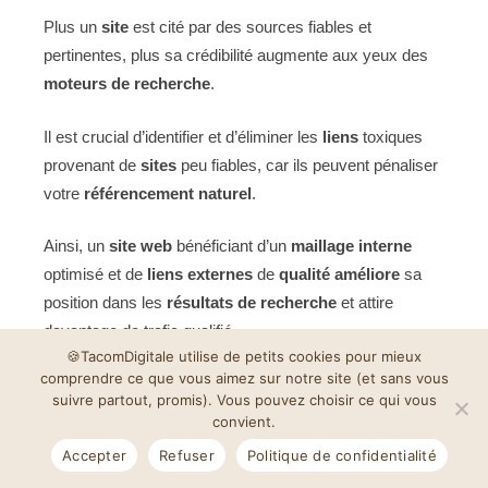
Plus un
site
est cité par des sources fiables et
pertinentes, plus sa crédibilité augmente aux yeux des
moteurs de recherche
.
Il est crucial d’identifier et d’éliminer les
liens
toxiques
provenant de
sites
peu fiables, car ils peuvent pénaliser
votre
référencement naturel
.
Ainsi, un
site web
bénéficiant d’un
maillage interne
optimisé et de
liens externes
de
qualité
améliore
sa
position dans les
résultats de recherche
et attire
davantage de trafic qualifié.
🍪TacomDigitale utilise de petits cookies pour mieux
L’impact des réseaux sociaux sur le
comprendre ce que vous aimez sur notre site (et sans vous
référencement naturel
suivre partout, promis). Vous pouvez choisir ce qui vous
convient.
Aujourd’hui, les
réseaux sociaux
jouent un rôle
Accepter
Refuser
Politique de confidentialité
croissant dans le SEO. Bien que les
liens
issus de ces
plateformes soient en majorité “nofollow”, ils
génèrent