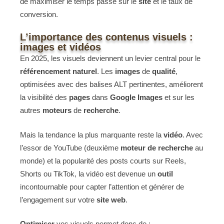
de maximiser le temps passé sur le
site
et le taux de
conversion.
L’importance des contenus visuels :
images et vidéos
En 2025, les visuels deviennent un levier central pour le
référencement naturel
. Les
images
de
qualité
,
optimisées avec des balises ALT pertinentes, améliorent
la visibilité des
pages
dans
Google Images
et sur les
autres
moteurs
de
recherche
.
Mais la tendance la plus marquante reste la
vidéo
. Avec
l’essor de YouTube (deuxième
moteur de recherche
au
monde) et la popularité des posts courts sur Reels,
Shorts ou TikTok, la vidéo est devenue un
outil
incontournable pour capter l’attention et générer de
l’engagement sur votre
site web
.
Optimiser
vos visuels permet donc de :