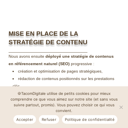
MISE EN PLACE DE LA
STRATÉGIE DE CONTENU
Nous avons ensuite
déployé une stratégie de contenus
en référencement naturel (SEO)
progressive :
création et optimisation de pages stratégiques,
rédaction de contenus positionnés sur les prestations
clés,
🍪TacomDigitale utilise de petits cookies pour mieux
optimisation continue du site.
comprendre ce que vous aimez sur notre site (et sans vous
suivre partout, promis). Vous pouvez choisir ce qui vous
Chaque contenu a été pensé pour :
améliorer le
convient.
positionnement
,
renforcer la crédibilité
du professionnel
Accepter
Refuser
Politique de confidentialité
et
inciter à la prise de contact
.