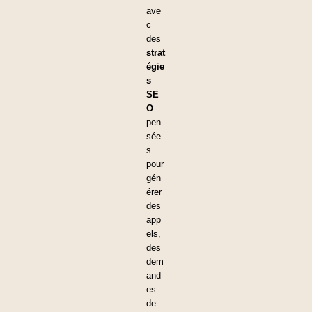
ave
c 
des
strat
égie
s 
SE
O
pen
sée
s 
pour 
gén
érer 
des 
app
els, 
des 
dem
and
es 
de 