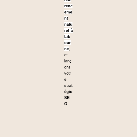
renc
eme
nt
natu
rel à
Lib
our
ne
,
et
lanç
ons
votr
e
strat
égie
SE
O
.