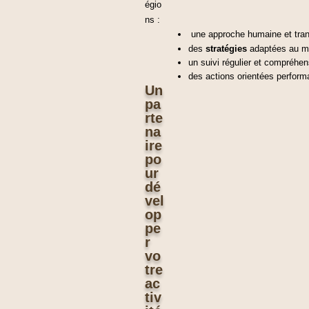
égio
ns :
une approche humaine et tra
des 
stratégies
 adaptées au m
un suivi régulier et compréhen
des actions orientées perform
Un
pa
rte
na
ire
po
ur
dé
vel
op
pe
r
vo
tre
ac
tiv