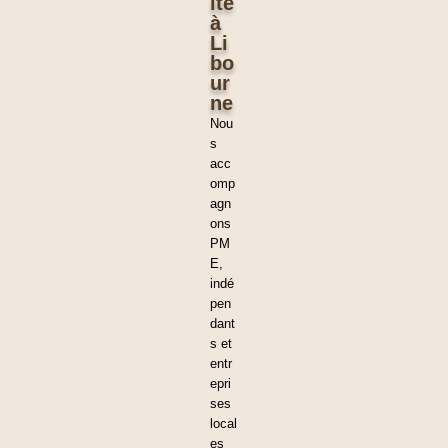
ité
à
Li
bo
ur
ne
Nou
s 
acc
omp
agn
ons 
PM
E, 
indé
pen
dant
s et 
entr
epri
ses 
local
es 