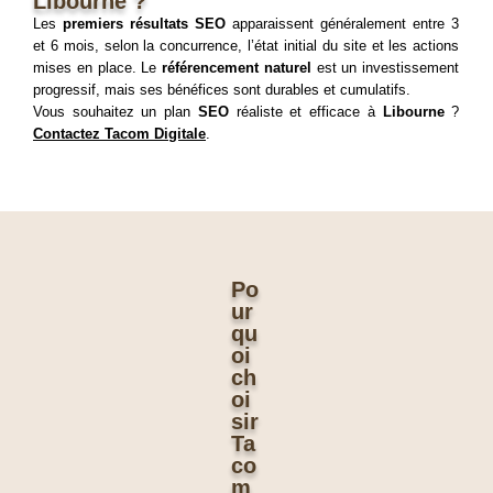
Libourne ?
Les 
premiers résultats SEO
 apparaissent généralement entre 3 
et 6 mois, selon la concurrence, l’état initial du site et les actions 
mises en place. Le 
référencement naturel
 est un investissement 
progressif, mais ses bénéfices sont durables et cumulatifs. 
Vous souhaitez un plan 
SEO
 réaliste et efficace à 
Libourne
 ? 
Contactez Tacom Digitale
.
Po
ur
qu
oi
ch
oi
sir
Ta
co
m